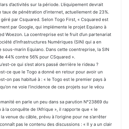
ars d’activités sur la période. L’équipement devrait
taux de pénétration d’internet, actuellement de 23%.
t géré par Csquared. Selon Togo First, « Csquared est
ment par Google, qui implémente le projet Equiano à
Woezon. La coentreprise est le fruit d’un partenariat
Société d’Infrastructures Numériques (SIN) qui a en
le sous-marin Equiano. Dans cette coentreprise, la SIN
e de 44% contre 56% pour CSquared ».
u’est-ce qui s’est alors passé derrière le rideau ?
est-ce que le Togo a donné en retour pour avoir un
’est-on pas habitué à : « le Togo est le premier pays à
s qu’on ne voie l’incidence de ces projets sur le vécu
’Humanité en parle un peu dans sa parution N°23869 du
 à la conquête de l’Afrique », il rapporte que « le
 venue du câble, prévu à l’origine pour ne s’arrêter
connaît pas le contenu des discussions : « Il y a un clair