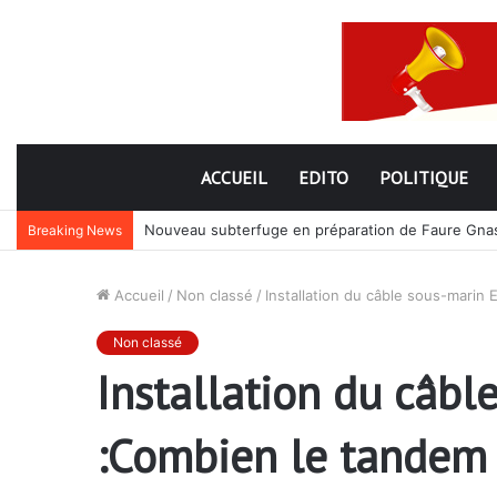
ACCUEIL
EDITO
POLITIQUE
Nouveau subterfuge en préparation de Faure Gnassi
Breaking News
Accueil
/
Non classé
/
Installation du câble sous-marin
Non classé
Installation du câb
:Combien le tandem 