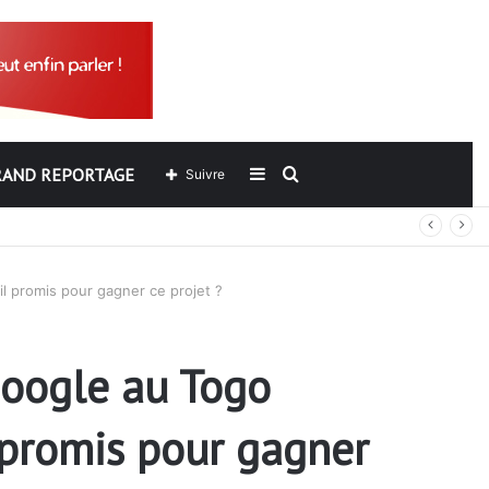
RAND REPORTAGE
Sidebar
Rechercher
Suivre
out
(barre
l promis pour gagner ce projet ?
latérale)
Google au Togo
 promis pour gagner