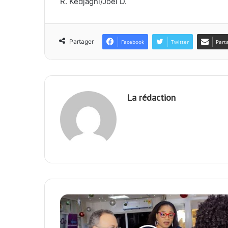
R. Kédjagni/Joël D.
Partager
Facebook
Twitter
Part
La rédaction