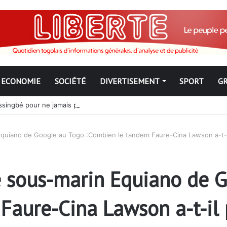
ECONOMIE
SOCIÉTÉ
DIVERTISEMENT
SPORT
G
ngbé pour ne jamais partir ; les Togolais disent non et sont vent deb
 Equiano de Google au Togo :Combien le tandem Faure-Cina Lawson a-t-i
le sous-marin Equiano de 
Faure-Cina Lawson a-t-il