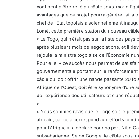
continent à être relié au câble sous-marin Eq
avantages que ce projet pourra générer si la t
chef de l’Etat togolais a solennellement inaug
Lomé, cette première station du nouveau câbl
« Le Togo, qui n’était pas sur la liste des pays
après plusieurs mois de négociations, et il devie
réjouie la ministre togolaise de l’Économie nu
Pour elle, « ce succès nous permet de satisfair
gouvernementale portant sur le renforcement d
câble qui doit offrir une bande passante 20 foi
Afrique de l’Ouest, doit être synonyme d’une a
de l’expérience des utilisateurs et d’une rédu
».
« Nous sommes ravis que le Togo soit le premie
africain, car cela correspond aux efforts cont
pour l’Afrique », a déclaré pour sa part Nitin G
subsaharienne. Selon Google, le câble sous-m