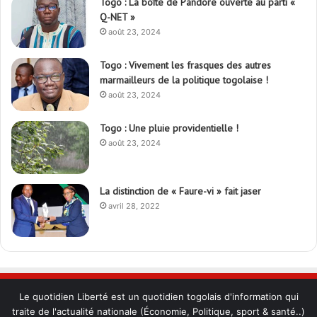
Togo : La boîte de Pandore ouverte au parti «
Q-NET »
août 23, 2024
Togo : Vivement les frasques des autres
marmailleurs de la politique togolaise !
août 23, 2024
Togo : Une pluie providentielle !
août 23, 2024
La distinction de « Faure-vi » fait jaser
avril 28, 2022
Le quotidien Liberté est un quotidien togolais d'information qui
traite de l'actualité nationale (Économie, Politique, sport & santé..)