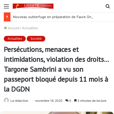
Menu
R
Nouveau subterfuge en préparation de Faure Gnassingbé pour ne jamais partir ; les Togolais disent non et sont vent debout
Accueil
/
Actualites
Actualites
Société
Persécutions, menaces et
intimidations, violation des droits…
Targone Sambrini a vu son
passeport bloqué depuis 11 mois à
la DGDN
La rédaction
novembre 16, 2025
0
3 minutes de lecture