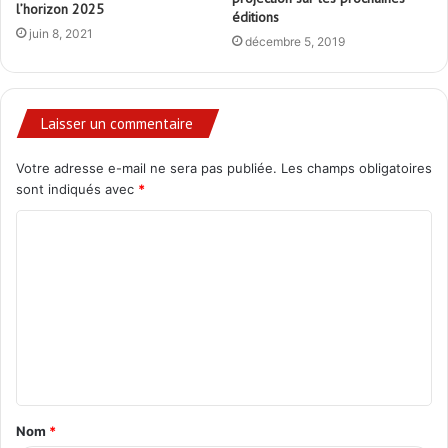
l’horizon 2025
éditions
juin 8, 2021
décembre 5, 2019
Laisser un commentaire
Votre adresse e-mail ne sera pas publiée.
Les champs obligatoires
sont indiqués avec
*
C
o
m
m
e
n
t
Nom
*
a