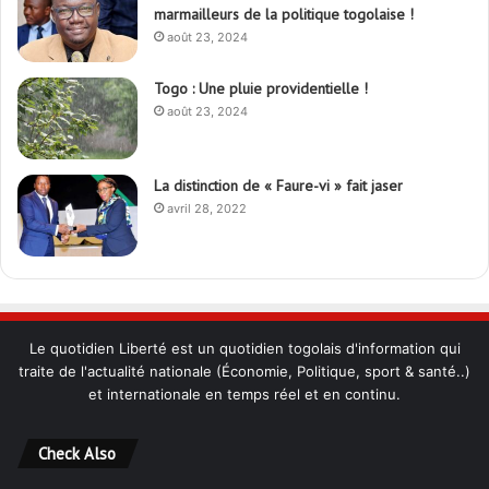
marmailleurs de la politique togolaise !
août 23, 2024
Togo : Une pluie providentielle !
août 23, 2024
La distinction de « Faure-vi » fait jaser
avril 28, 2022
Le quotidien Liberté est un quotidien togolais d'information qui
traite de l'actualité nationale (Économie, Politique, sport & santé..)
et internationale en temps réel et en continu.
Check Also