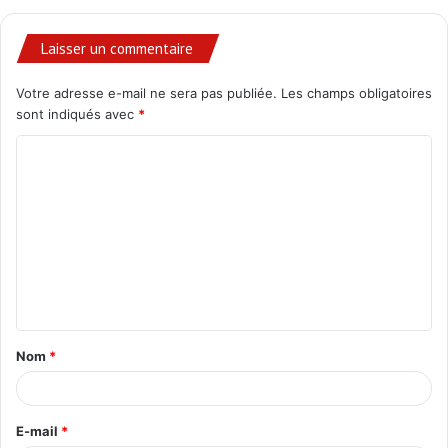
Laisser un commentaire
Votre adresse e-mail ne sera pas publiée.
Les champs obligatoires
sont indiqués avec
*
C
o
m
m
e
n
t
Nom
*
a
i
r
E-mail
*