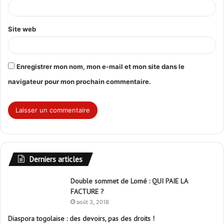
e
*
Site web
Enregistrer mon nom, mon e-mail et mon site dans le
navigateur pour mon prochain commentaire.
Derniers articles
Double sommet de Lomé : QUI PAIE LA
FACTURE ?
août 3, 2018
Diaspora togolaise : des devoirs, pas des droits !