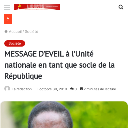
Menu
R
Lutte contre la corruption dans la commande publique : Qu’est-ce qui explique le silence du parquet général sur les dossiers de l’ARCOP?
Accueil
/
Société
Société
MESSAGE D’EVEIL à l’Unité
nationale en tant que socle de la
République
La rédaction
octobre 30, 2019
0
2 minutes de lecture