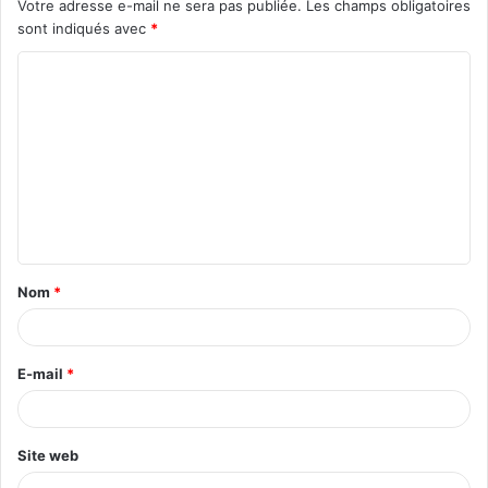
Votre adresse e-mail ne sera pas publiée.
Les champs obligatoires
sont indiqués avec
*
C
o
m
m
e
n
t
Nom
*
a
i
r
E-mail
*
e
*
Site web