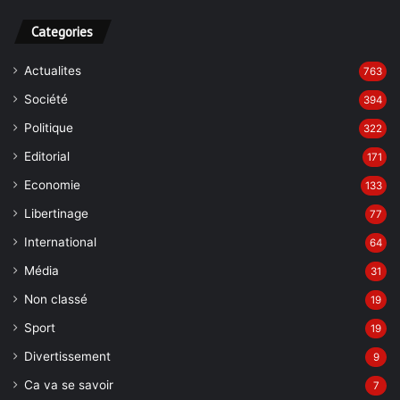
Categories
Actualites
763
Société
394
Politique
322
Editorial
171
Economie
133
Libertinage
77
International
64
Média
31
Non classé
19
Sport
19
Divertissement
9
Ca va se savoir
7
Grand Reportage
7