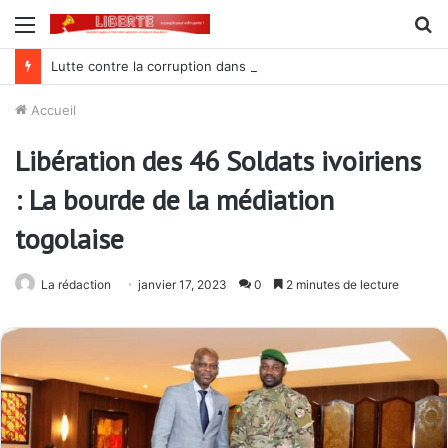
Menu
R
Lutte contre la corruption dans la commande publique : Qu’est-ce qui explique le silence du parquet général sur les dossiers de l’ARCOP?
Accueil
Libération des 46 Soldats ivoiriens
: La bourde de la médiation
togolaise
La rédaction
janvier 17, 2023
0
2 minutes de lecture