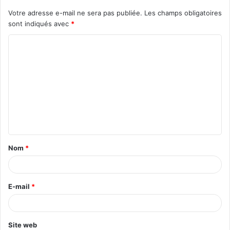
Votre adresse e-mail ne sera pas publiée.
Les champs obligatoires
sont indiqués avec
*
C
o
m
m
e
n
t
Nom
*
a
i
r
E-mail
*
e
*
Site web