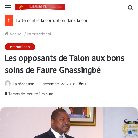
Menu
R
Lutte contre la corruption dans la commande publique : Qu’est-ce qui explique le silence du parquet général sur les dossiers de l’ARCOP?
Accueil
/
International
International
Les opposants de Talon aux bons
soins de Faure Gnassingbé
La rédaction
décembre 27, 2018
0
Temps de lecture 1 minute