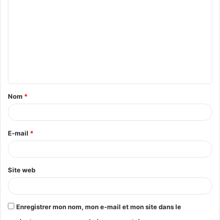
o
m
m
e
n
t
Nom
*
a
i
r
E-mail
*
e
*
Site web
Enregistrer mon nom, mon e-mail et mon site dans le