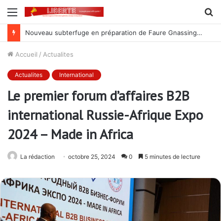
Menu
R
Nouveau subterfuge en préparation de Faure Gnassingbé pour ne jamais partir ; les Togolais disent non et sont vent debout
Accueil
/
Actualites
Actualites
International
Le premier forum d’affaires B2B
international Russie-Afrique Expo
2024 – Made in Africa
La rédaction
octobre 25, 2024
0
5 minutes de lecture