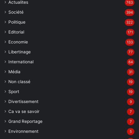
Société
394
Politique
322
Editorial
171
Economie
133
Libertinage
77
International
64
Média
31
Non classé
19
Sport
19
Divertissement
9
Ca va se savoir
7
Grand Reportage
7
Environnement
5
Video
5