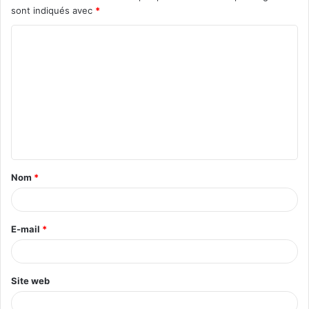
sont indiqués avec
*
C
o
m
m
e
n
t
Nom
*
a
i
r
E-mail
*
e
*
Site web