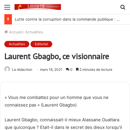
Menu
R
Lutte contre la corruption dans la commande publique : Qu’est-ce qui explique le silence du parquet général sur les dossiers de l’ARCOP?
Accueil
/
Actualites
Actualites
Editorial
Laurent Gbagbo, ce visionnaire
La rédaction
mars 16, 2021
0
2 minutes de lecture
« Vous me combattez pour un homme que vous ne
connaissez pas » (Laurent Gbagbo)
Laurent Gbagbo, connaissait-il mieux Alassane Ouattara
que quiconque ? Etait-il dans le secret des dieux lorsqu’il