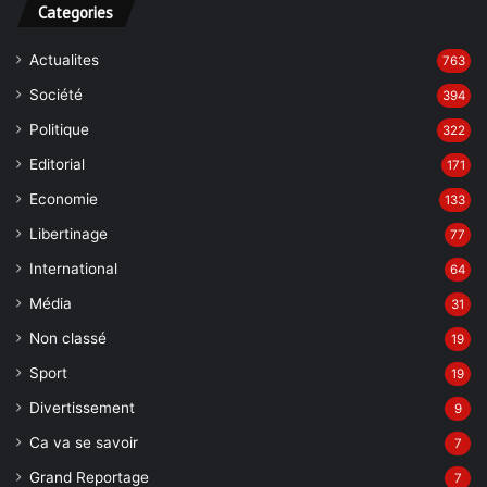
Categories
Actualites
763
Société
394
Politique
322
Editorial
171
Economie
133
Libertinage
77
International
64
Média
31
Non classé
19
Sport
19
Divertissement
9
Ca va se savoir
7
Grand Reportage
7