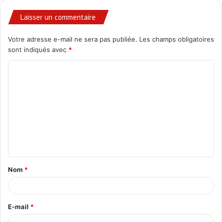
Laisser un commentaire
Votre adresse e-mail ne sera pas publiée.
Les champs obligatoires
sont indiqués avec
*
C
o
m
m
e
n
t
Nom
*
a
i
r
E-mail
*
e