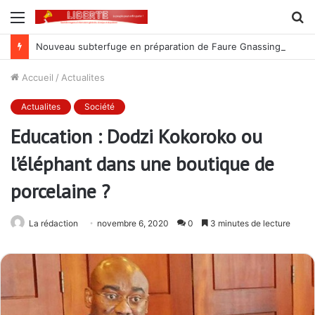
Menu
R
Nouveau subterfuge en préparation de Faure Gnassingbé pour ne jamais partir ; les Togolais disent non et sont vent debout
Accueil
/
Actualites
Actualites
Société
Education : Dodzi Kokoroko ou
l’éléphant dans une boutique de
porcelaine ?
La rédaction
novembre 6, 2020
0
3 minutes de lecture