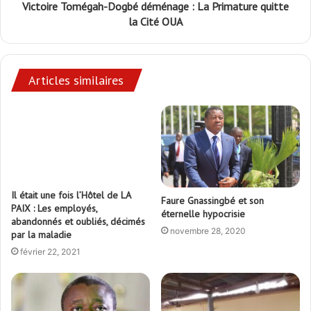
Victoire Tomégah-Dogbé déménage : La Primature quitte
la Cité OUA
Articles similaires
Il était une fois l’Hôtel de LA
Faure Gnassingbé et son
PAIX : Les employés,
éternelle hypocrisie
abandonnés et oubliés, décimés
novembre 28, 2020
par la maladie
février 22, 2021