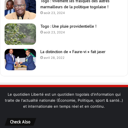
Togo : Vivement les frasques des autres
marmailleurs de la politique togolaise !
août 23, 2024
Togo : Une pluie providentielle !
août 23, 2024
La distinction de « Faure-vi » fait jaser
avril 28, 2022
Le quotidien Liberté est un quotidien togolais d'information qui
traite de l'actualité nationale (Économie, Politique, sport & santé..)
et internationale en temps réel et en continu.
Check Also