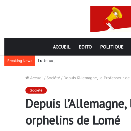
ACCUEIL
EDITO
POLITIQUE
Lutte contre la corruption dans la commande publiq
Breaking News
Accueil
/
Société
/
Depuis l’Allemagne, le Professeur de
Société
Depuis l’Allemagne, 
orphelins de Lomé