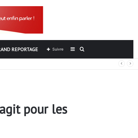
RAND REPORTAGE
Sidebar
Rechercher
Suivre
ers de l’ARCOP?
(barre
latérale)
agit pour les