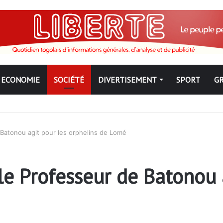
ECONOMIE
SOCIÉTÉ
DIVERTISEMENT
SPORT
G
ue : Qu’est-ce qui explique le silence du parquet général sur les dossi
 Batonou agit pour les orphelins de Lomé
le Professeur de Batonou 