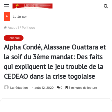
Menu
R
Lutte contre la corruption dans la commande publique : Qu’est-ce qui explique le silence du parquet général sur les dossiers de l’ARCOP?
Accueil
/
Politique
Politique
Alpha Condé, Alassane Ouattara et
la soif du 3ème mandat: Des faits
qui expliquent le jeu trouble de la
CEDEAO dans la crise togolaise
La rédaction
août 12, 2020
0
3 minutes de lecture