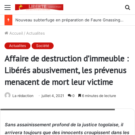
Menu
R
Nouveau subterfuge en préparation de Faure Gnassingbé pour ne jamais partir ; les Togolais disent non et sont vent debout
Accueil
/
Actualites
Actualites
Société
Affaire de destruction d’immeuble :
Libérés abusivement, les prévenus
menacent de mort leur victime
La rédaction
juillet 4, 2021
0
6 minutes de lecture
Agadzi Eve Kloussè (à dr) et Segnon Yao (à g), après libération
Sans assainissement profond de la justice togolaise, il
arrivera toujours que des innocents croupissent dans les