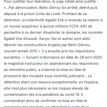
Pour justifier leur libération, le juge s’était ainsi justifié :
«…
Par dénonciation, Bello Sikirou fut arrêté, dééré puis
déposé à la prison civile de Lomé. Profitant de sa
détention, la collectivité Agadzi Eve a revendu sa maison à
un nouvel acquéreur à quinze millions FCFA. Afin de
permettre à ce dernier d’exploiter le domaine, les nommés
Agadzi Eve Kloussè, Senyo Yao et autres sont allés
démolir les constructions érigées par Bello Sikirou,
courant année 2015
». Il a ensuite pris les réquisitions
suivantes : «
Suivant ordonnance en date du 28 avril 2020,
le magistrat instructeur en abandonnant les réquisitions
du ministère public, a ordonné la mise en liberté
provisoire des inculpés sous contrôle judiciaire… La
détention étant une mesure exceptionnelle, en l’espèce,
elle n’est plus nécessaire vu les risques élevés de
contamination liés à la pandémie du covid 19. Il
conviendrait alors de confirmer la mise en liberté
provisoire des inculpés, en attendant la suite de la