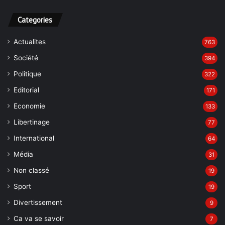
Categories
Actualites
763
Société
394
Politique
322
Editorial
171
Economie
133
Libertinage
77
International
64
Média
31
Non classé
19
Sport
19
Divertissement
9
Ca va se savoir
7
Grand Reportage
7