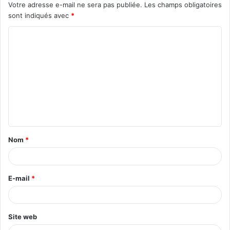
Votre adresse e-mail ne sera pas publiée.
Les champs obligatoires
sont indiqués avec
*
C
o
m
m
e
n
t
Nom
*
a
i
r
E-mail
*
e
*
Site web