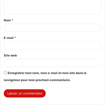
e
n
t
Nom
*
a
i
r
E-mail
*
e
*
Site web
Enregistrer mon nom, mon e-mail et mon site dans le
navigateur pour mon prochain commentaire.