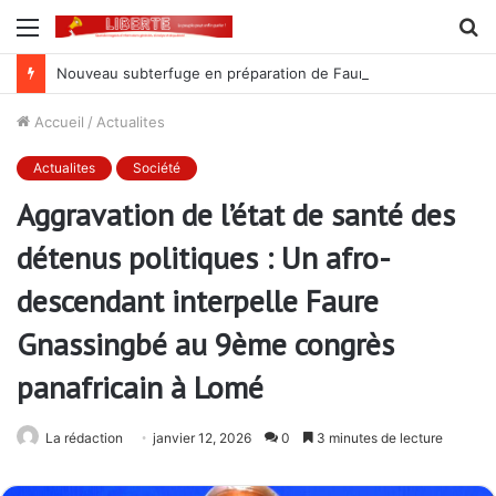
Menu
R
Nouveau subterfuge en préparation de Faure Gnassingbé pour ne jamais partir ; les Togolais disent non et sont vent debout
Accueil
/
Actualites
Actualites
Société
Aggravation de l’état de santé des
détenus politiques : Un afro-
descendant interpelle Faure
Gnassingbé au 9ème congrès
panafricain à Lomé
La rédaction
janvier 12, 2026
0
3 minutes de lecture