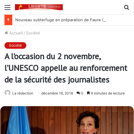
Menu
R
Nouveau subterfuge en préparation de Faure Gnassingbé pour ne jamais partir ; les Togolais disent non et sont vent debout
Accueil
/
Société
Société
A l’occasion du 2 novembre,
l’UNESCO appelle au renforcement
de la sécurité des journalistes
La rédaction
décembre 16, 2018
0
4 minutes de lecture