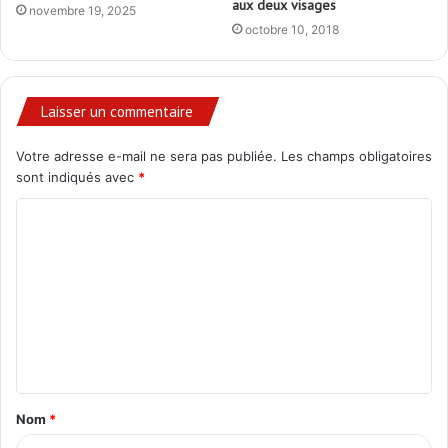
aux deux visages
novembre 19, 2025
octobre 10, 2018
Laisser un commentaire
Votre adresse e-mail ne sera pas publiée.
Les champs obligatoires
sont indiqués avec
*
C
o
m
m
e
n
t
Nom
*
a