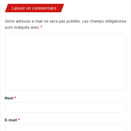
Laisser un commentaire
Votre adresse e-mail ne sera pas publiée.
Les champs obligatoires
sont indiqués avec
*
C
o
m
m
e
n
t
Nom
*
a
i
r
E-mail
*
e