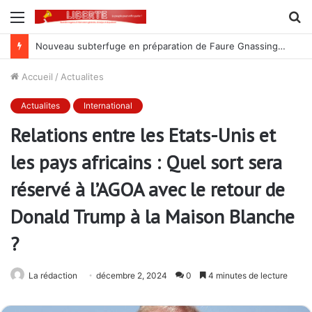
Menu
R
Nouveau subterfuge en préparation de Faure Gnassingbé pour ne jamais partir ; les Togolais disent non et sont vent debout
Accueil
/
Actualites
Actualites
International
Relations entre les Etats-Unis et
les pays africains : Quel sort sera
réservé à l’AGOA avec le retour de
Donald Trump à la Maison Blanche
?
La rédaction
décembre 2, 2024
0
4 minutes de lecture