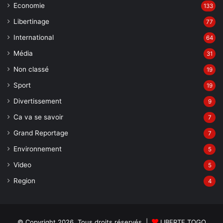
Economie
133
Libertinage
77
International
64
Média
31
Non classé
19
Sport
19
Divertissement
9
Ca va se savoir
7
Grand Reportage
7
Environnement
5
Video
5
Region
4
© Copyright 2026, Tous droits réservés |
LIBERTE TOGO