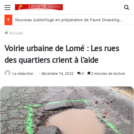
Menu
R
Lutte contre la corruption dans la commande publique : Qu’est-ce qui explique le silence du parquet général sur les dossiers de l’ARCOP?
Accueil
Voirie urbaine de Lomé : Les rues
des quartiers crient à l’aide
La rédaction
décembre 14, 2022
0
2 minutes de lecture