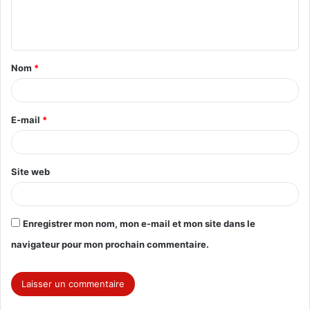
e
n
t
Nom
*
a
i
r
E-mail
*
e
*
Site web
Enregistrer mon nom, mon e-mail et mon site dans le
navigateur pour mon prochain commentaire.