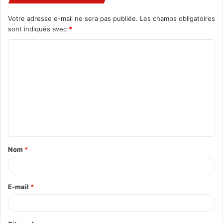
Votre adresse e-mail ne sera pas publiée.
Les champs obligatoires
sont indiqués avec
*
C
o
m
m
e
n
t
Nom
*
a
i
r
E-mail
*
e
*