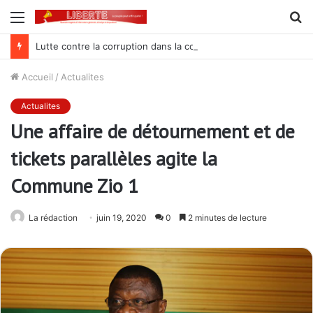
Menu
R
Lutte contre la corruption dans la commande publique : Qu’est-ce qui explique le silence du parquet général sur les dossiers de l’ARCOP?
Accueil
/
Actualites
Actualites
Une affaire de détournement et de
tickets parallèles agite la
Commune Zio 1
La rédaction
juin 19, 2020
0
2 minutes de lecture