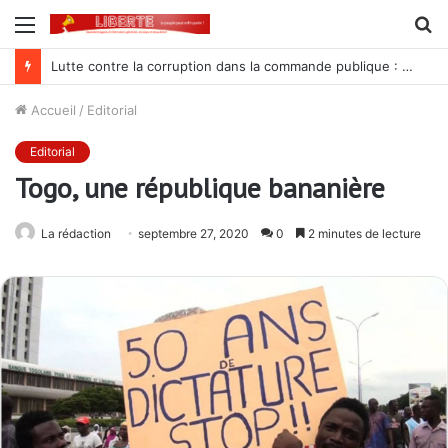
Menu
R
Lutte contre la corruption dans la commande publique : Qu’est-ce qui explique le silence du parquet général sur les dossiers de l’ARCOP?
Accueil
/
Editorial
Editorial
Togo, une république bananière
La rédaction
septembre 27, 2020
0
2 minutes de lecture