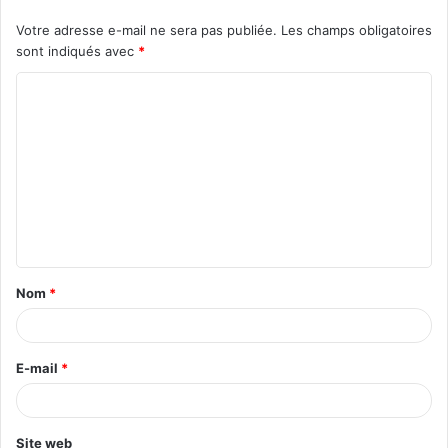
Votre adresse e-mail ne sera pas publiée.
Les champs obligatoires
sont indiqués avec
*
C
o
m
m
e
n
t
Nom
*
a
i
r
E-mail
*
e
*
Site web