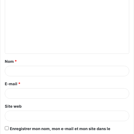
o
m
m
e
n
t
Nom
*
a
i
r
E-mail
*
e
*
Site web
Enregistrer mon nom, mon e-mail et mon site dans le