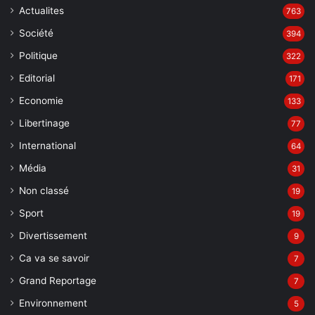
Actualites
763
Société
394
Politique
322
Editorial
171
Economie
133
Libertinage
77
International
64
Média
31
Non classé
19
Sport
19
Divertissement
9
Ca va se savoir
7
Grand Reportage
7
Environnement
5