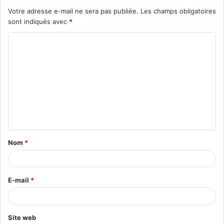
Votre adresse e-mail ne sera pas publiée.
Les champs obligatoires
sont indiqués avec
*
C
o
m
m
e
n
t
Nom
*
a
i
r
E-mail
*
e
*
Site web