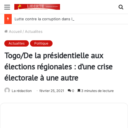
Menu
R
Lutte contre la corruption dans la commande publique : Qu’est-ce qui explique le silence du parquet général sur les dossiers de l’ARCOP?
Accueil
/
Actualites
Actualites
Politique
Togo/De la présidentielle aux
élections régionales : d’une crise
électorale à une autre
La rédaction
février 25, 2021
0
3 minutes de lecture