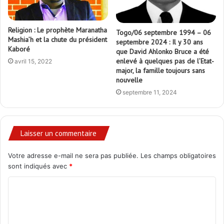
Religion : Le prophète Maranatha
Togo/06 septembre 1994 – 06
Mashia’h et la chute du président
septembre 2024 : Il y 30 ans
Kaboré
que David Ahlonko Bruce a été
enlevé à quelques pas de l’Etat-
avril 15, 2022
major, la famille toujours sans
nouvelle
septembre 11, 2024
Laisser un commentaire
Votre adresse e-mail ne sera pas publiée.
Les champs obligatoires
sont indiqués avec
*
C
o
m