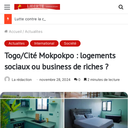
Menu
R
Lutte contre la corruption dans la commande publique : Qu’est-ce qui explique le silence du parquet général sur les dossiers de l’ARCOP?
Accueil
/
Actualites
Actualites
International
Société
Togo/Cité Mokpokpo : logements
sociaux ou business de riches ?
La rédaction
novembre 28, 2024
0
2 minutes de lecture