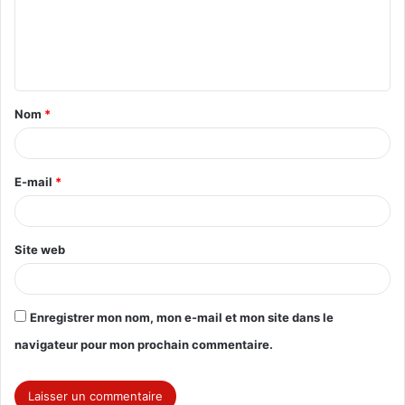
m
e
n
t
Nom
*
a
i
r
E-mail
*
e
*
Site web
Enregistrer mon nom, mon e-mail et mon site dans le
navigateur pour mon prochain commentaire.