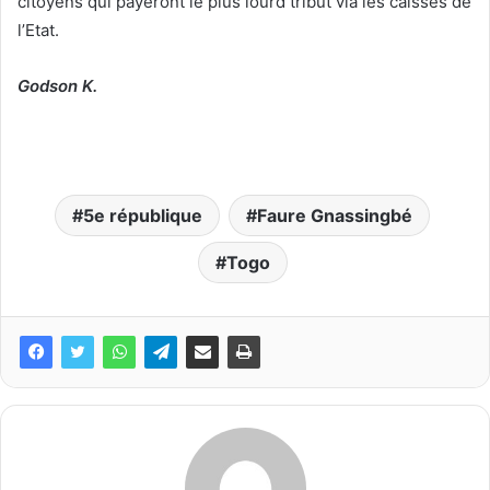
citoyens qui payeront le plus lourd tribut via les caisses de
l’Etat.
Godson K.
5e république
Faure Gnassingbé
Togo