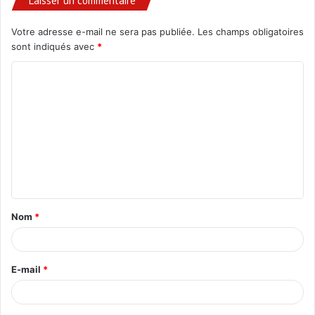
Laisser un commentaire
Votre adresse e-mail ne sera pas publiée.
Les champs obligatoires
sont indiqués avec
*
C
o
m
m
e
n
t
Nom
*
a
i
r
E-mail
*
e
*