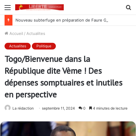
Menu
R
Nouveau subterfuge en préparation de Faure Gnassingbé pour ne jamais partir ; les Togolais disent non et sont vent debout
Accueil
/
Actualites
Actualites
Politique
Togo/Bienvenue dans la
République dite Vème ! Des
dépenses somptuaires et inutiles
en perspective
La rédaction
septembre 11, 2024
0
4 minutes de lecture