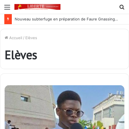
Menu
R
Nouveau subterfuge en préparation de Faure Gnassingbé pour ne jamais partir ; les Togolais disent non et sont vent debout
Accueil
/
Elèves
Elèves