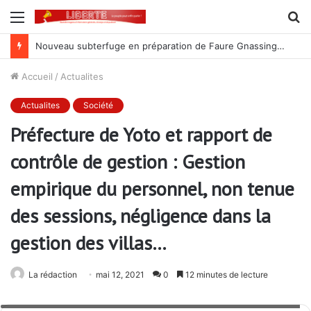
Menu
R
Lutte contre la corruption dans la commande publique : Qu’est-ce qui explique le silence du parquet général sur les dossiers de l’ARCOP?
Accueil
/
Actualites
Actualites
Société
Préfecture de Yoto et rapport de
contrôle de gestion : Gestion
empirique du personnel, non tenue
des sessions, négligence dans la
gestion des villas…
La rédaction
mai 12, 2021
0
12 minutes de lecture
Amoudokpo Komi Dotsè, Président de Chambre de la Cour des comptes