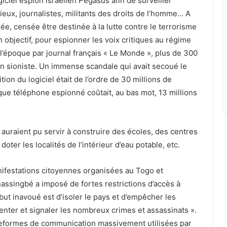
giciel espion israélien Pegasus afin de surveiller
eux, journalistes, militants des droits de l’homme… A
ée, censée être destinée à la lutte contre le terrorisme
n objectif, pour espionner les voix critiques au régime
 l’époque par journal français « Le Monde », plus de 300
ion sioniste. Un immense scandale qui avait secoué le
tion du logiciel était de l’ordre de 30 millions de
aque téléphone espionné coûtait, au bas mot, 13 millions
 auraient pu servir à construire des écoles, des centres
oter les localités de l’intérieur d’eau potable, etc.
nifestations citoyennes organisées au Togo et
assingbé a imposé de fortes restrictions d’accès à
but inavoué est d’isoler le pays et d’empêcher les
ter et signaler les nombreux crimes et assassinats ».
ateformes de communication massivement utilisées par