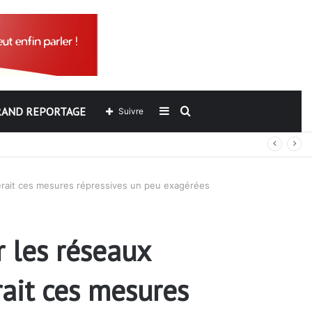
RAND REPORTAGE
Sidebar
Rechercher
Suivre
out
(barre
verait ces mesures répressives un peu exagérées
latérale)
r les réseaux
ait ces mesures