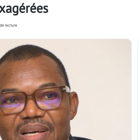
exagérées
de lecture