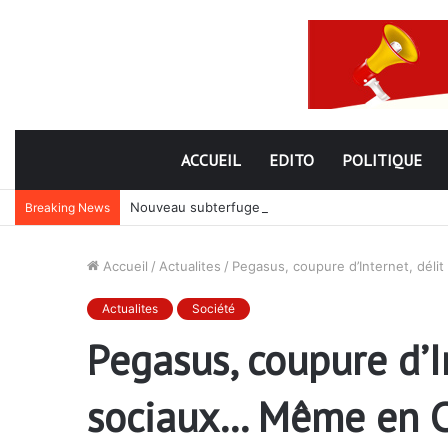
ACCUEIL
EDITO
POLITIQUE
Nouveau subterfuge en préparation de Faure Gnassi
Breaking News
Accueil
/
Actualites
/
Pegasus, coupure d’Internet, déli
Actualites
Société
Pegasus, coupure d’In
sociaux… Même en Co