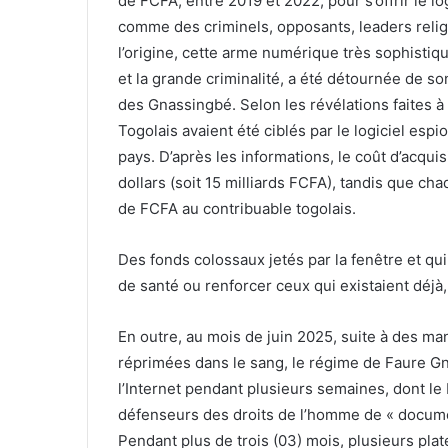
de FCFA, entre 2019 et 2022, pour s’offrir le lo
comme des criminels, opposants, leaders religi
l’origine, cette arme numérique très sophistiqu
et la grande criminalité, a été détournée de so
des Gnassingbé. Selon les révélations faites à
Togolais avaient été ciblés par le logiciel esp
pays. D’après les informations, le coût d’acquisi
dollars (soit 15 milliards FCFA), tandis que ch
de FCFA au contribuable togolais.
Des fonds colossaux jetés par la fenêtre et qui
de santé ou renforcer ceux qui existaient déjà, d
En outre, au mois de juin 2025, suite à des ma
réprimées dans le sang, le régime de Faure Gn
l’Internet pendant plusieurs semaines, dont le 
défenseurs des droits de l’homme de « documen
Pendant plus de trois (03) mois, plusieurs pl