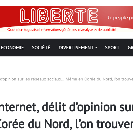
ECONOMIE
SOCIÉTÉ
DIVERTISEMENT
SPORT
G
ngbé pour ne jamais partir ; les Togolais disent non et sont vent deb
t d’opinion sur les réseaux sociaux… Même en Corée du Nord, l’on trou
ternet, délit d’opinion su
rée du Nord, l’on trouver