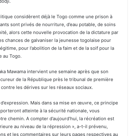
odji.
politique considèrent déjà le Togo comme une prison à
ants sont privés de nourriture, d’eau potable, de soins
ité, alors cette nouvelle provocation de la dictature par
tes chances de galvaniser la jeunesse togolaise pour
itime, pour l’abolition de la faim et de la soif pour la
re au Togo.
aka Mawama intervient une semaine après que son
ureur de la République près le tribunal de première
s contre les dérives sur les réseaux sociaux.
té d’expression. Mais dans sa mise en œuvre, ce principe
orteront atteinte à la sécurité nationale, vous
tre chemin. A compter d’aujourd’hui, la récréation est
ieure au niveau de la répression », a-t-il prévenu,
tions et les commentaires sur leurs pages respectives au