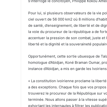
s’interroge le concitoyen, Philippe Kokou Amed
Pour lui, si plusieurs observateurs de la vie 
ciel ouvert de 56 000 km2 où 8 millions d’habit
de santé, d’enseignement, de liberté et de dign
la voie du procureur de la république a de for
accentuer la pression de son combat, juste et lég
liberté et la dignité et la souveraineté populai
Opportunément, cette sortie ubuesque de Tal
homologue d’Abidjan, Koné Braman Oumar, proc
instance d’Abidjan, a mis en garde les Ivoirien
« La constitution ivoirienne proclame la liber
a des exceptions. Chaque fois que vos propos p
trouverez le procureur de la République sur vo
terminée. Nous allons passer à la vitesse supér
exhortant les internautes à filtrer les publica