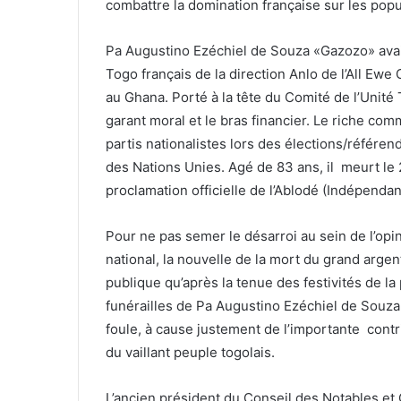
combattre la domination française sur les popu
Pa Augustino Ezéchiel de Souza «Gazozo» avait 
Togo français de la direction Anlo de l’All Ew
au Ghana. Porté à la tête du Comité de l’Unité 
garant moral et le bras financier. Le riche co
partis nationalistes lors des élections/référe
des Nations Unies. Agé de 83 ans, il meurt le 
proclamation officielle de l’Ablodé (Indépendan
Pour ne pas semer le désarroi au sein de l’opi
national, la nouvelle de la mort du grand argen
publique qu’après la tenue des festivités de l
funérailles de Pa Augustino Ezéchiel de Souz
foule, à cause justement de l’importante contr
du vaillant peuple togolais.
L’ancien président du Conseil des Notables et 