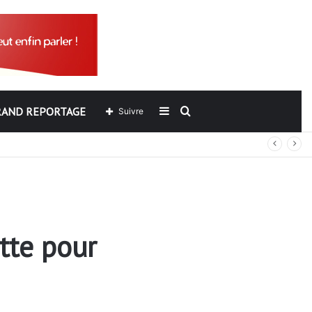
RAND REPORTAGE
Sidebar
Rechercher
Suivre
out
(barre
latérale)
tte pour