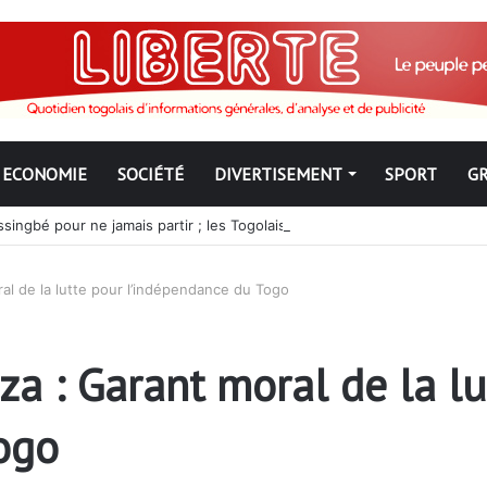
ECONOMIE
SOCIÉTÉ
DIVERTISEMENT
SPORT
G
ngbé pour ne jamais partir ; les Togolais disent non et sont vent deb
al de la lutte pour l’indépendance du Togo
a : Garant moral de la lu
ogo