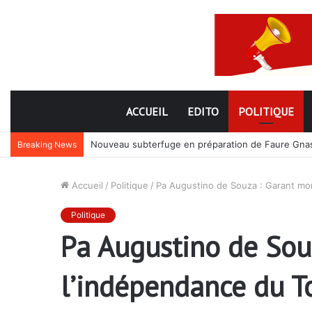
ACCUEIL
EDITO
POLITIQUE
Nouveau subterfuge en préparation de Faure Gnassi
Breaking News
Accueil
/
Politique
/
Pa Augustino de Souza : Garant mor
Politique
Pa Augustino de Souz
l’indépendance du T