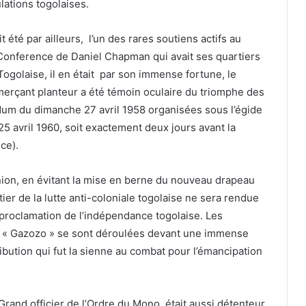
lations togolaises.
été par ailleurs, l’un des rares soutiens actifs au
e Conference de Daniel Chapman qui avait ses quartiers
Togolaise, il en était par son immense fortune, le
mmerçant planteur a été témoin oculaire du triomphe des
ndum du dimanche 27 avril 1958 organisées sous l’égide
25 avril 1960, soit exactement deux jours avant la
ce).
nion, en évitant la mise en berne du nouveau drapeau
tier de la lutte anti-coloniale togolaise ne sera rendue
a proclamation de l’indépendance togolaise. Les
a « Gazozo » se sont déroulées devant une immense
ibution qui fut la sienne au combat pour l’émancipation
Grand officier de l’Ordre du Mono, était aussi détenteur