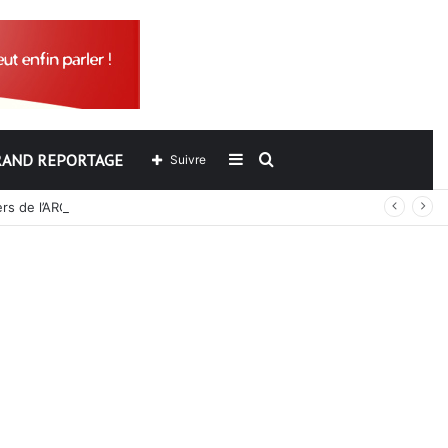
RAND REPORTAGE
Sidebar
Rechercher
Suivre
ers de l’ARCOP?
(barre
latérale)