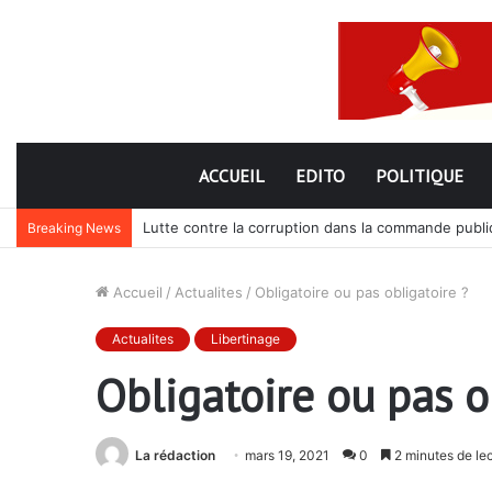
ACCUEIL
EDITO
POLITIQUE
Lutte contre la corruption dans la commande publiq
Breaking News
Accueil
/
Actualites
/
Obligatoire ou pas obligatoire ?
Actualites
Libertinage
Obligatoire ou pas o
La rédaction
mars 19, 2021
0
2 minutes de le