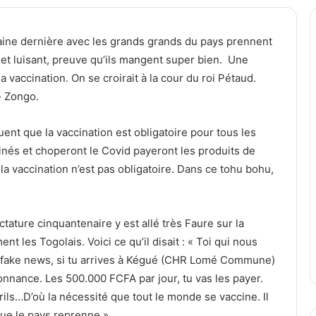
ine dernière avec les grands grands du pays prennent
et luisant, preuve qu’ils mangent super bien. Une
vaccination. On se croirait à la cour du roi Pétaud.
» Zongo.
ent que la vaccination est obligatoire pour tous les
inés et choperont le Covid payeront les produits de
la vaccination n’est pas obligatoire. Dans ce tohu bohu,
ctature cinquantenaire y est allé très Faure sur la
t les Togolais. Voici ce qu’il disait : « Toi qui nous
les fake news, si tu arrives à Kégué (CHR Lomé Commune)
onnance. Les 500.000 FCFA par jour, tu vas les payer.
érils…D’où la nécessité que tout le monde se vaccine. Il
que le pays reprenne ».