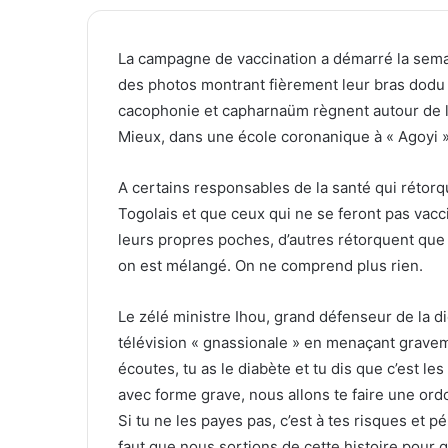
La campagne de vaccination a démarré la sema
des photos montrant fièrement leur bras dodu 
cacophonie et capharnaüm règnent autour de la 
Mieux, dans une école coronanique à « Agoyi 
A certains responsables de la santé qui rétorqu
Togolais et que ceux qui ne se feront pas vacc
leurs propres poches, d’autres rétorquent que 
on est mélangé. On ne comprend plus rien.
Le zélé ministre Ihou, grand défenseur de la di
télévision « gnassionale » en menaçant gravemen
écoutes, tu as le diabète et tu dis que c’est 
avec forme grave, nous allons te faire une ord
Si tu ne les payes pas, c’est à tes risques et p
faut que nous sortions de cette histoire pour 