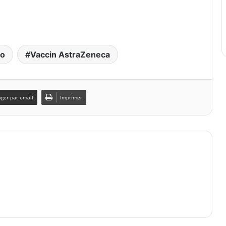
o
Vaccin AstraZeneca
ager par email
Imprimer