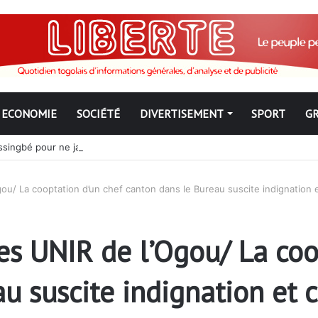
ECONOMIE
SOCIÉTÉ
DIVERTISEMENT
SPORT
G
ngbé pour ne jamais partir ; les Togolais disent non et sont vent deb
/ La cooptation d’un chef canton dans le Bureau suscite indignation e
 UNIR de l’Ogou/ La coop
u suscite indignation et 