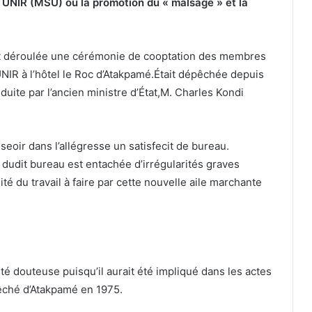
UNIR (MSU) ou la promotion du « malsage » et la
est déroulée une cérémonie de cooptation des membres
IR à l’hôtel le Roc d’Atakpamé.Était dépêchée depuis
uite par l’ancien ministre d’État,M. Charles Kondi
eoir dans l’allégresse un satisfecit de bureau.
udit bureau est entachée d’irrégularités graves
lité du travail à faire par cette nouvelle aile marchante
ité douteuse puisqu’il aurait été impliqué dans les actes
êché d’Atakpamé en 1975.