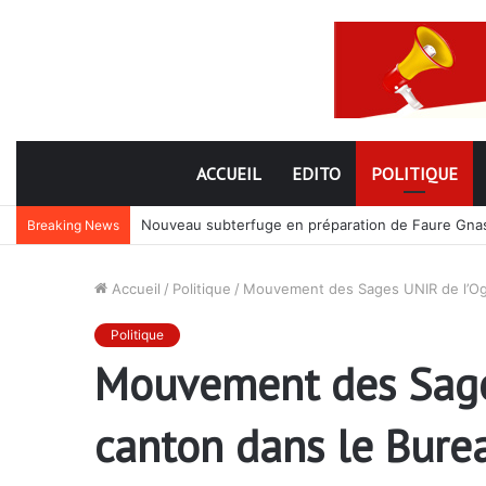
ACCUEIL
EDITO
POLITIQUE
Nouveau subterfuge en préparation de Faure Gnassi
Breaking News
Accueil
/
Politique
/
Mouvement des Sages UNIR de l’Ogou
Politique
Mouvement des Sages
canton dans le Burea