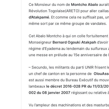
Ce Monsieur du nom de
Montcho Abalo
aurait
Révolution Togolaise(ARETO) pour aller cailla
d’Atakpamé
. Et comme cela ne suffisait pas, u
même sort par ce même groupe de vandales.
Cet Abalo Montcho à qui on colle fortuitement l
Monseigneur
Bernard Ogouki Atakpah
d’avoir
régime d’Eyadema au lendemain du sulfureux acc
une messe en prélude au 15e anniversaire de l
– Secundo, les militants du parti UNIR frisent 
un chef de canton en la personne de
OlouAss
est aussi membre du Bureau Exécutif du mouv
lambeaux
le décret 2016-028 PR du 11/03/201
002 du 08 janvier 2007
régissant ou relative à
Vu l’ampleur des machinations et des masturba