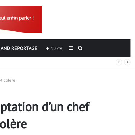
Sidebar
Rechercher
RAND REPORTAGE
Suivre
out
(barre
t colère
latérale)
tation d’un chef
colère