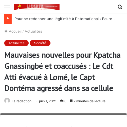
Menu
R
Pour se redonner une légitimité à l’international : Faure Gnassingbé prépare « une nouvelle révision constitutionnelle », selon l’opposition
Accueil
/
Actualites
Actualites
Société
Mauvaises nouvelles pour Kpatcha
Gnassingbé et coaccusés : Le Cdt
Atti évacué à Lomé, le Capt
Dontéma agressé dans sa cellule
La rédaction
juin 1, 2021
0
2 minutes de lecture
Kpatcha Gnassingbé et le Commandant Abi Atti menottés ensemble au
Palais de Justice de Lomé lors du procès