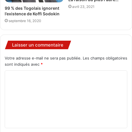
avril 23, 2021
99 % des Togolais ignorent
l’existence de Koffi Sodokin
septembre 16, 2020
Laisser un commentaire
Votre adresse e-mail ne sera pas publiée.
Les champs obligatoires
sont indiqués avec
*
C
o
m
m
e
n
t