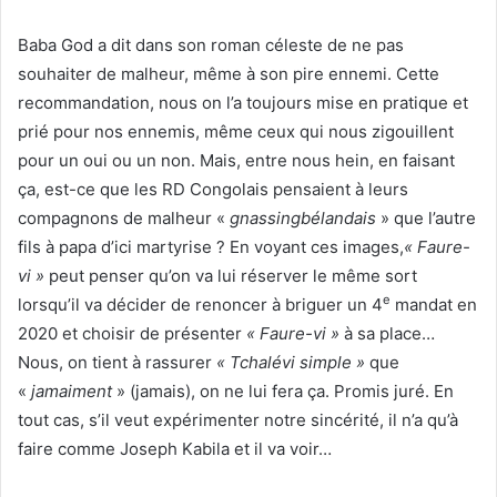
Baba God a dit dans son roman céleste de ne pas
souhaiter de malheur, même à son pire ennemi. Cette
recommandation, nous on l’a toujours mise en pratique et
prié pour nos ennemis, même ceux qui nous zigouillent
pour un oui ou un non. Mais, entre nous hein, en faisant
ça, est-ce que les RD Congolais pensaient à leurs
compagnons de malheur «
gnassingbélandais
» que l’autre
fils à papa d’ici martyrise ? En voyant ces images,
« Faure-
vi »
peut penser qu’on va lui réserver le même sort
e
lorsqu’il va décider de renoncer à briguer un 4
mandat en
2020 et choisir de présenter
« Faure-vi »
à sa place…
Nous, on tient à rassurer
« Tchalévi simple »
que
«
jamaiment
» (jamais), on ne lui fera ça. Promis juré. En
tout cas, s’il veut expérimenter notre sincérité, il n’a qu’à
faire comme Joseph Kabila et il va voir…