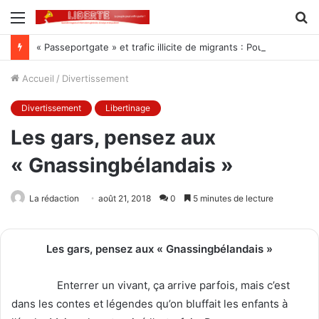
Menu
R
« Passeportgate » et trafic illicite de migrants : Pourquoi ce membre du gouvernement fuit-il la contradiction ?
Accueil
/
Divertissement
Divertissement
Libertinage
Les gars, pensez aux
« Gnassingbélandais »
La rédaction
août 21, 2018
0
5 minutes de lecture
Les gars, pensez aux « Gnassingbélandais »
Enterrer un vivant, ça arrive parfois, mais c’est
dans les contes et légendes qu’on bluffait les enfants à