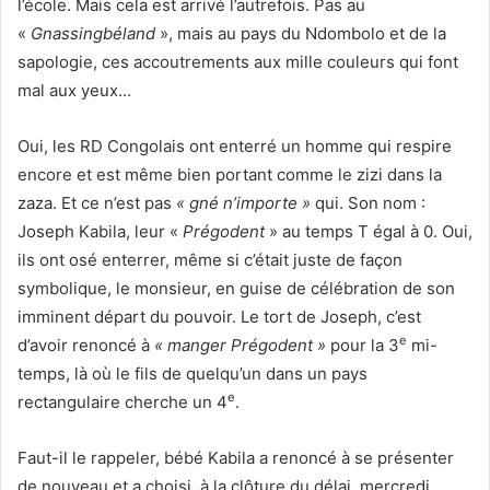
l’école. Mais cela est arrivé l’autrefois. Pas au
«
Gnassingbéland
», mais au pays du Ndombolo et de la
sapologie, ces accoutrements aux mille couleurs qui font
mal aux yeux…
Oui, les RD Congolais ont enterré un homme qui respire
encore et est même bien portant comme le zizi dans la
zaza. Et ce n’est pas
« gné n’importe »
qui. Son nom :
Joseph Kabila, leur «
Prégodent
» au temps T égal à 0. Oui,
ils ont osé enterrer, même si c’était juste de façon
symbolique, le monsieur, en guise de célébration de son
imminent départ du pouvoir. Le tort de Joseph, c’est
e
d’avoir renoncé à
« manger Prégodent »
pour la 3
mi-
temps, là où le fils de quelqu’un dans un pays
e
rectangulaire cherche un 4
.
Faut-il le rappeler, bébé Kabila a renoncé à se présenter
de nouveau et a choisi, à la clôture du délai, mercredi