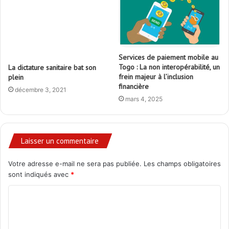
Services de paiement mobile au
Togo : La non interopérabilité, un
La dictature sanitaire bat son
frein majeur à l’inclusion
plein
financière
décembre 3, 2021
mars 4, 2025
Laisser un commentaire
Votre adresse e-mail ne sera pas publiée.
Les champs obligatoires
sont indiqués avec
*
C
o
m