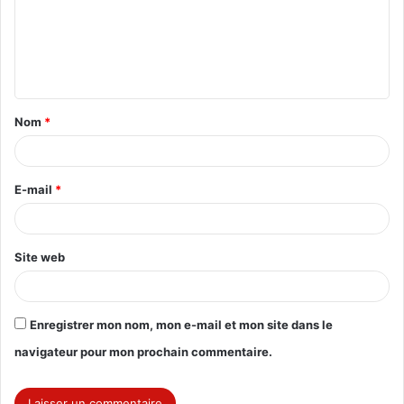
m
e
n
t
Nom
*
a
i
r
E-mail
*
e
*
Site web
Enregistrer mon nom, mon e-mail et mon site dans le
navigateur pour mon prochain commentaire.