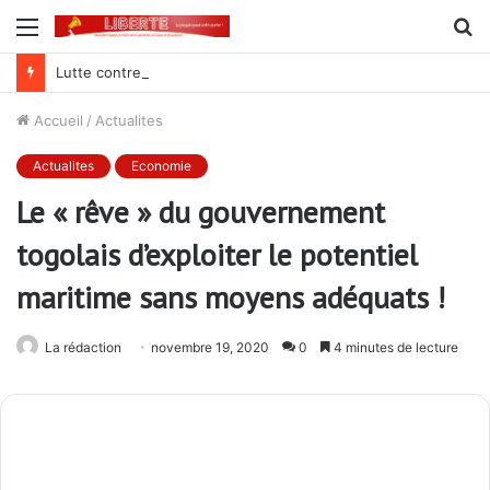
Menu
R
Lutte contre la corruption dans la commande publique : Qu’est-ce qui explique le silence du parquet général sur les dossiers de l’ARCOP?
Accueil
/
Actualites
Actualites
Economie
Le « rêve » du gouvernement
togolais d’exploiter le potentiel
maritime sans moyens adéquats !
La rédaction
novembre 19, 2020
0
4 minutes de lecture