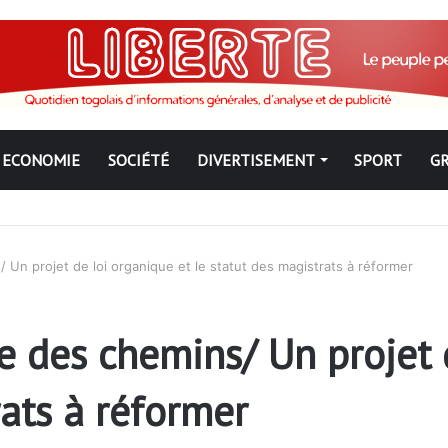
ECONOMIE
SOCIÉTÉ
DIVERTISEMENT
SPORT
G
ue : Qu’est-ce qui explique le silence du parquet général sur les dossi
/ Un projet de loi organique et le statut des magistrats à réformer
sée des chemins/ Un projet
rats à réformer