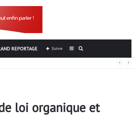
RAND REPORTAGE
Sidebar
Rechercher
Suivre
ers de l’ARCOP?
(barre
latérale)
 de loi organique et