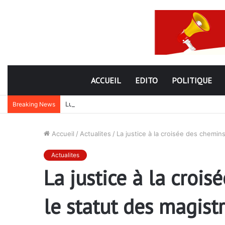
ACCUEIL
EDITO
POLITIQUE
Lutte contre la corruption dans la commande publiq
Breaking News
Accueil
/
Actualites
/
La justice à la croisée des chemins
Actualites
La justice à la croi
le statut des magist