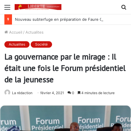
Menu
R
Nouveau subterfuge en préparation de Faure Gnassingbé pour ne jamais partir ; les Togolais disent non et sont vent debout
Accueil
/
Actualites
Actualites
Société
La gouvernance par le mirage : Il
était une fois le Forum présidentiel
de la jeunesse
La rédaction
février 4, 2021
0
4 minutes de lecture