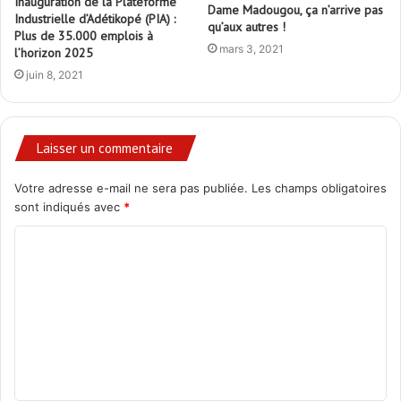
Inauguration de la Plateforme
Dame Madougou, ça n’arrive pas
Industrielle d’Adétikopé (PIA) :
qu’aux autres !
Plus de 35.000 emplois à
mars 3, 2021
l’horizon 2025
juin 8, 2021
Laisser un commentaire
Votre adresse e-mail ne sera pas publiée.
Les champs obligatoires
sont indiqués avec
*
C
o
m
m
e
n
t