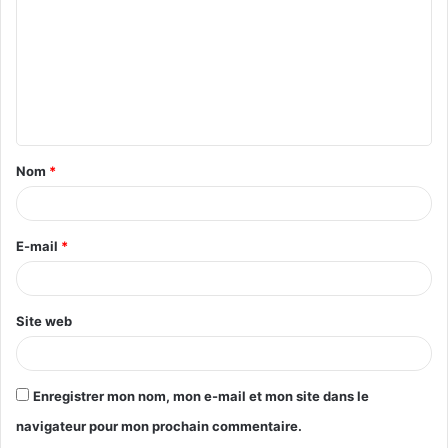
m
m
e
n
t
Nom
*
a
i
r
E-mail
*
e
*
Site web
Enregistrer mon nom, mon e-mail et mon site dans le
navigateur pour mon prochain commentaire.