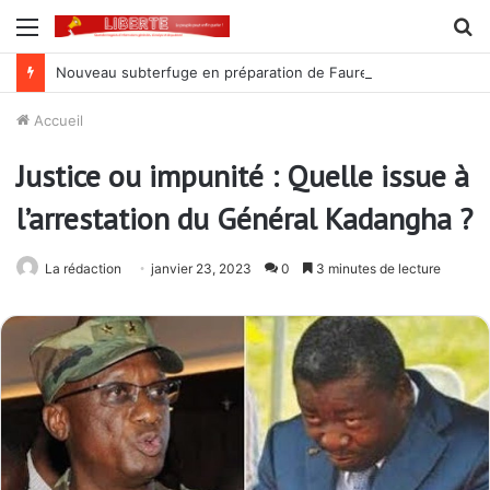
Menu
R
Nouveau subterfuge en préparation de Faure Gnassingbé pour ne jamais partir ; les Togolais disent non et sont vent debout
Accueil
Justice ou impunité : Quelle issue à
l’arrestation du Général Kadangha ?
La rédaction
janvier 23, 2023
0
3 minutes de lecture