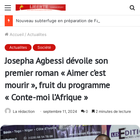
Menu
R
Nouveau subterfuge en préparation de Faure Gnassingbé pour ne jamais partir ; les Togolais disent non et sont vent debout
Accueil
/
Actualites
Actualites
Société
Josepha Agbessi dévoile son
premier roman « Aimer c’est
mourir », fruit du programme
« Conte-moi l’Afrique »
La rédaction
septembre 11, 2024
0
2 minutes de lecture