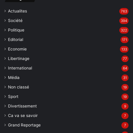
Actualites
763
Société
394
Politique
322
Editorial
171
Economie
133
Libertinage
77
International
64
Média
31
Non classé
19
Sport
19
Divertissement
9
Ca va se savoir
7
Grand Reportage
7