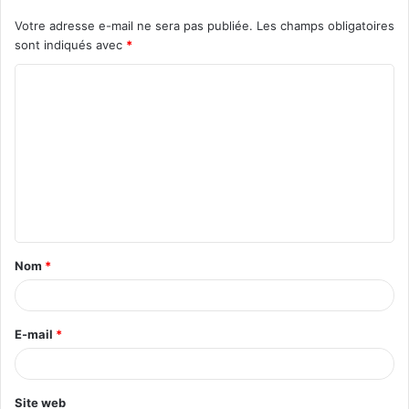
Votre adresse e-mail ne sera pas publiée.
Les champs obligatoires
sont indiqués avec
*
C
o
m
m
e
n
t
Nom
*
a
i
r
E-mail
*
e
*
Site web