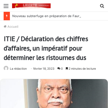
Menu
R
Nouveau subterfuge en préparation de Faure Gnassingbé pour ne jamais partir ; les Togolais disent non et sont vent debout
Accueil
ITIE / Déclaration des chiffres
d’affaires, un impératif pour
déterminer les ristournes dus
La rédaction
février 18, 2023
0
2 minutes de lecture