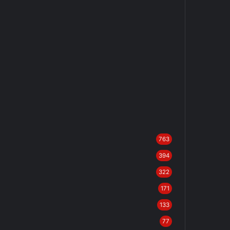
763
394
322
171
133
77