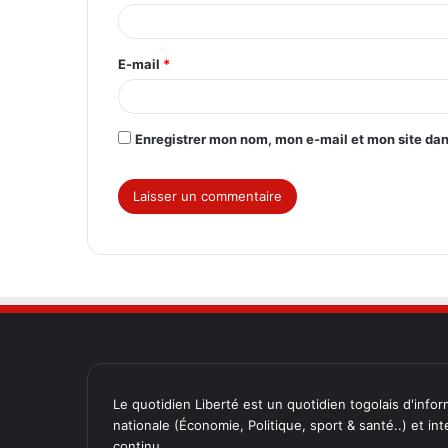
i
r
E-mail
*
e
*
Enregistrer mon nom, mon e-mail et mon site da
Le quotidien Liberté est un quotidien togolais d'inform
nationale (Économie, Politique, sport & santé..) et in
continu.