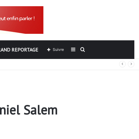
RAND REPORTAGE
Sidebar
Rechercher
Suivre
(barre
latérale)
aniel Salem