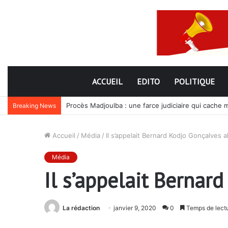
ACCUEIL
EDITO
POLITIQUE
Procès Madjoulba : une farce judiciaire qui cache 
Breaking News
Accueil
/
Média
/
Il s’appelait Bernard Kodjo Gonçalves a
Média
Il s’appelait Bernar
La rédaction
janvier 9, 2020
0
Temps de lectu