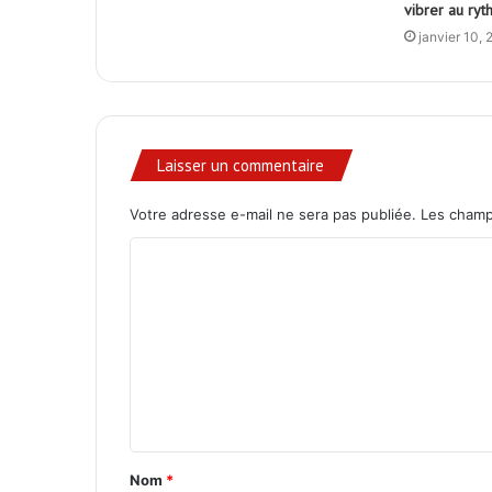
vibrer au ryt
janvier 10,
Laisser un commentaire
Votre adresse e-mail ne sera pas publiée.
Les champ
C
o
m
m
e
n
t
Nom
*
a