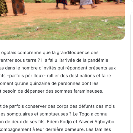
le Togolais comprenne que la grandiloquence des
ntrer sous terre ? Il a fallu l’arrivée de la pandémie
pas dans le nombre d’invités qui répondent présents aux
 –parfois périlleux- rallier des destinations et faire
moment qu’une quinzaine de personnes dont les
nt besoin de dépenser des sommes faramineuses.
nt de parfois conserver des corps des défunts des mois
onies somptuaires et somptueuses ? Le Togo a connu
ion de deux de ses fils. Edem Kodjo et Yawovi Agboyibo.
 accompagnement à leur dernière demeure. Les familles