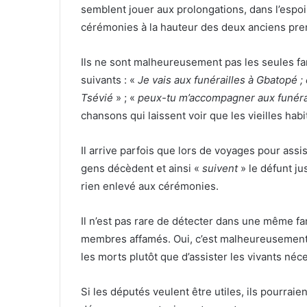
semblent jouer aux prolongations, dans l’espo
cérémonies à la hauteur des deux anciens prem
Ils ne sont malheureusement pas les seules fam
suivants : «
Je vais aux funérailles à Gbatopé ; 
Tsévié
» ; «
peux-tu m’accompagner aux funéra
chansons qui laissent voir que les vieilles hab
Il arrive parfois que lors de voyages pour assi
gens décèdent et ainsi «
suivent
» le défunt ju
rien enlevé aux cérémonies.
Il n’est pas rare de détecter dans une même f
membres affamés. Oui, c’est malheureusement l
les morts plutôt que d’assister les vivants néc
Si les députés veulent être utiles, ils pourraie