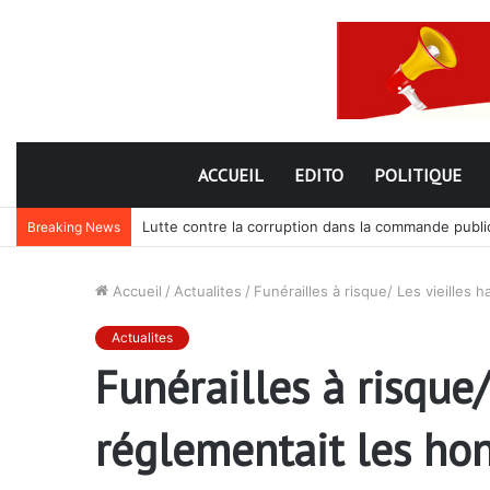
ACCUEIL
EDITO
POLITIQUE
Lutte contre la corruption dans la commande publiq
Breaking News
Accueil
/
Actualites
/
Funérailles à risque/ Les vieilles
Actualites
Funérailles à risque/
réglementait les ho