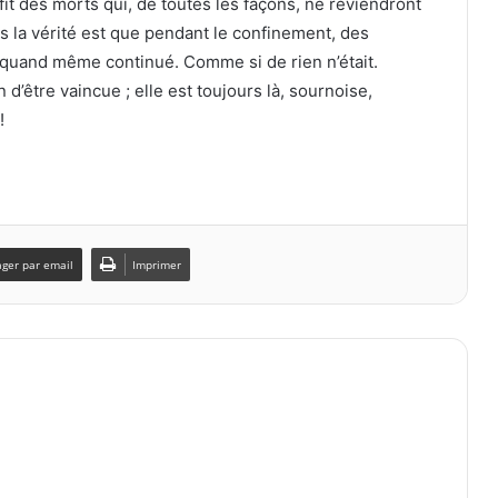
 des morts qui, de toutes les façons, ne reviendront
is la vérité est que pendant le confinement, des
a quand même continué. Comme si de rien n’était.
d’être vaincue ; elle est toujours là, sournoise,
!
ager par email
Imprimer