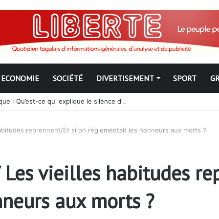
ECONOMIE
SOCIÉTÉ
DIVERTISEMENT
SPORT
G
ue : Qu’est-ce qui explique le silence du parquet général sur les dossi
 habitudes reprennent/Et si on réglementait les honneurs aux morts ?
 Les vieilles habitudes re
nneurs aux morts ?