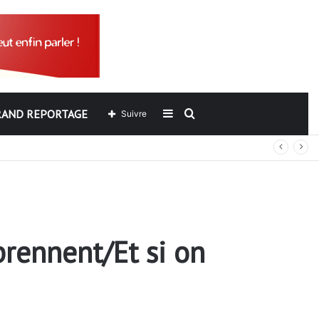
RAND REPORTAGE
Sidebar
Rechercher
Suivre
ers de l’ARCOP?
(barre
latérale)
prennent/Et si on