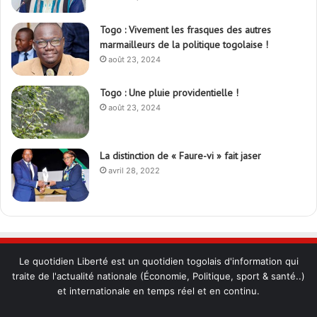
Togo : Vivement les frasques des autres
marmailleurs de la politique togolaise !
août 23, 2024
Togo : Une pluie providentielle !
août 23, 2024
La distinction de « Faure-vi » fait jaser
avril 28, 2022
Le quotidien Liberté est un quotidien togolais d'information qui
traite de l'actualité nationale (Économie, Politique, sport & santé..)
et internationale en temps réel et en continu.
Check Also