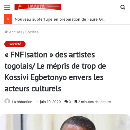
Menu
R
Nouveau subterfuge en préparation de Faure Gnassingbé pour ne jamais partir ; les Togolais disent non et sont vent debout
Accueil
/
Société
Société
« FNFIsation » des artistes
togolais/ Le mépris de trop de
Kossivi Egbetonyo envers les
acteurs culturels
La rédaction
juin 19, 2020
0
2 minutes de lecture