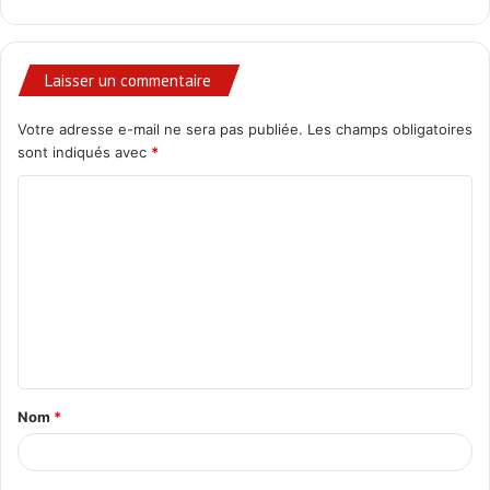
Laisser un commentaire
Votre adresse e-mail ne sera pas publiée.
Les champs obligatoires
sont indiqués avec
*
C
o
m
m
e
n
t
Nom
*
a
i
r