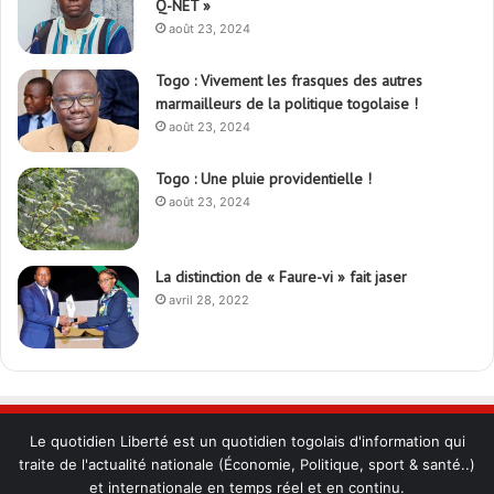
Q-NET »
août 23, 2024
Togo : Vivement les frasques des autres
marmailleurs de la politique togolaise !
août 23, 2024
Togo : Une pluie providentielle !
août 23, 2024
La distinction de « Faure-vi » fait jaser
avril 28, 2022
Le quotidien Liberté est un quotidien togolais d'information qui
traite de l'actualité nationale (Économie, Politique, sport & santé..)
et internationale en temps réel et en continu.