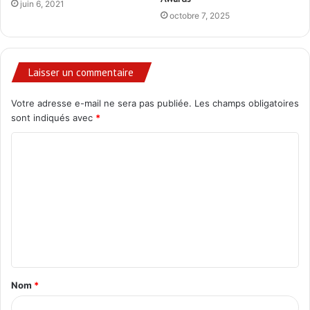
juin 6, 2021
octobre 7, 2025
Laisser un commentaire
Votre adresse e-mail ne sera pas publiée.
Les champs obligatoires
sont indiqués avec
*
C
o
m
m
e
n
t
Nom
*
a
i