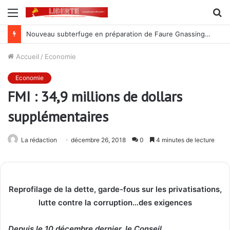
Menu
R
Nouveau subterfuge en préparation de Faure Gnassingbé pour ne jamais partir ; les Togolais disent non et sont vent debout
Accueil
/
Economie
Economie
FMI : 34,9 millions de dollars
supplémentaires
La rédaction
décembre 26, 2018
0
4 minutes de lecture
Reprofilage de la dette, garde-fous sur les privatisations,
lutte contre la corruption…des exigences
Depuis le 10 décembre dernier, le Conseil