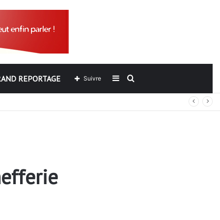
RAND REPORTAGE
Sidebar
Rechercher
Suivre
(barre
latérale)
efferie