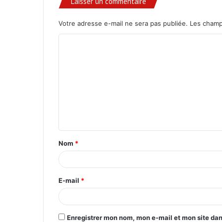
Laisser un commentaire
Votre adresse e-mail ne sera pas publiée.
Les champ
C
o
m
m
e
n
t
Nom
*
a
i
r
E-mail
*
e
*
Enregistrer mon nom, mon e-mail et mon site da