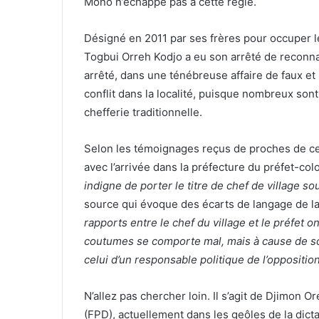
Mono n’échappe pas à cette règle.
Désigné en 2011 par ses frères pour occuper le 
Togbui Orreh Kodjo a eu son arrêté de reconnai
arrêté, dans une ténébreuse affaire de faux et
conflit dans la localité, puisque nombreux sont
chefferie traditionnelle.
Selon les témoignages reçus de proches de ce
avec l’arrivée dans la préfecture du préfet-col
indigne de porter le titre de chef de village s
source qui évoque des écarts de langage de la 
rapports entre le chef du village et le préfet o
coutumes se comporte mal, mais à cause de s
celui d’un responsable politique de l’oppositio
N’allez pas chercher loin. Il s’agit de Djimon 
(FPD), actuellement dans les geôles de la dicta