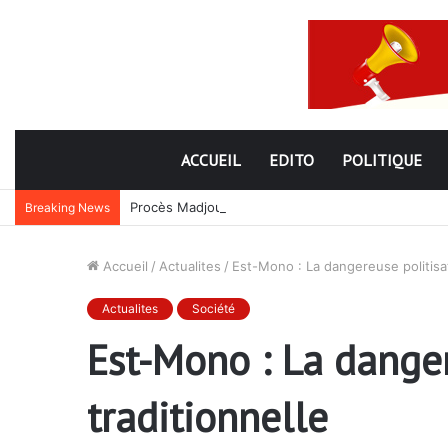
ACCUEIL
EDITO
POLITIQUE
Procès Madjoulba : une farce judiciaire qui cache 
Breaking News
Accueil
/
Actualites
/
Est-Mono : La dangereuse politisat
Actualites
Société
Est-Mono : La danger
traditionnelle