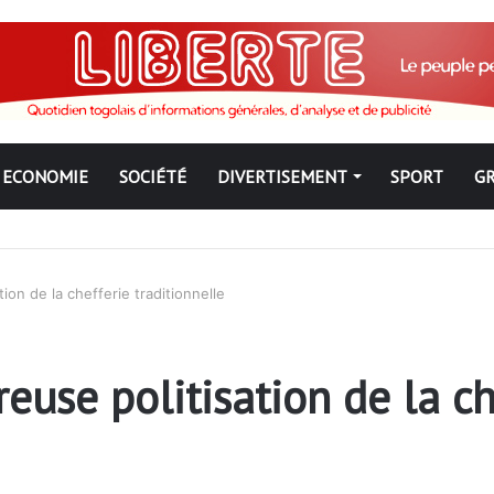
ECONOMIE
SOCIÉTÉ
DIVERTISEMENT
SPORT
G
mal la tradition du crime au sein de l’armée des Gnassingbé
ion de la chefferie traditionnelle
euse politisation de la ch