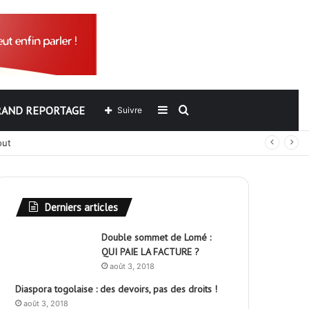
RAND REPORTAGE
Sidebar
Rechercher
Suivre
out
(barre
latérale)
Derniers articles
Double sommet de Lomé :
QUI PAIE LA FACTURE ?
août 3, 2018
Diaspora togolaise : des devoirs, pas des droits !
août 3, 2018