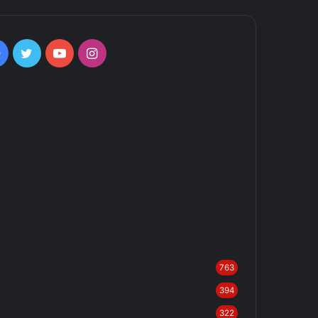
Facebook
Twitter
YouTube
Instagram
763
394
322