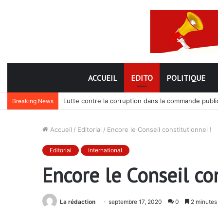
ACCUEIL
EDITO
POLITIQUE
Lutte contre la corruption dans la commande publiq
Breaking News
Accueil
/
Editorial
/
Encore le Conseil constitutionnel !
Editorial
International
Encore le Conseil con
La rédaction
septembre 17, 2020
0
2 minutes 