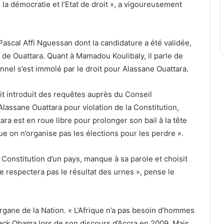
la démocratie et l’Etat de droit », a vigoureusement
ascal Affi Nguessan dont la candidature a été validée,
 de Ouattara. Quant à Mamadou Koulibaly, il parle de
nnel s’est immolé par le droit pour Alassane Ouattara.
it introduit des requêtes auprès du Conseil
’Alassane Ouattara pour violation de la Constitution,
ara est en roue libre pour prolonger son bail à la tête
que on n’organise pas les élections pour les perdre ».
 Constitution d’un pays, manque à sa parole et choisit
ne respectera pas le résultat des urnes », pense le
organe de la Nation. « L’Afrique n’a pas besoin d’hommes
Barack Obama lors de son discours d’Accra en 2009. Mais