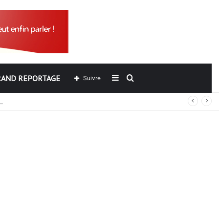
RAND REPORTAGE
Sidebar
Rechercher
Suivre
ers de l’ARCOP?
(barre
latérale)