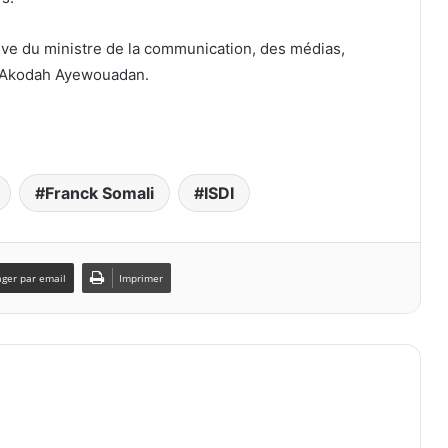
tive du ministre de la communication, des médias,
r Akodah Ayewouadan.
Franck Somali
ISDI
ager par email
Imprimer