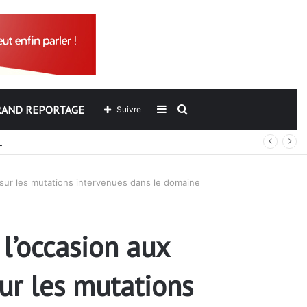
RAND REPORTAGE
Sidebar
Rechercher
Suivre
ers de l’ARCOP?
(barre
 sur les mutations intervenues dans le domaine
latérale)
l’occasion aux
sur les mutations