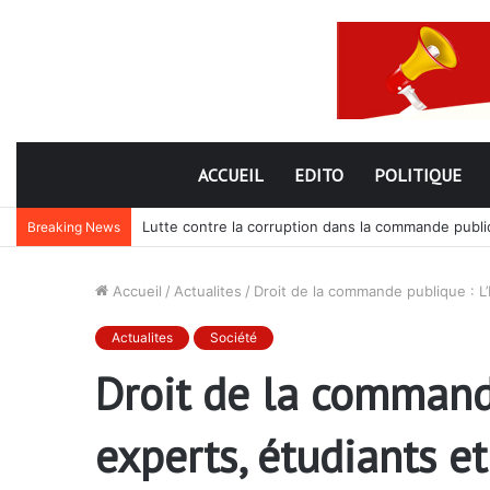
ACCUEIL
EDITO
POLITIQUE
Lutte contre la corruption dans la commande publiq
Breaking News
Accueil
/
Actualites
/
Droit de la commande publique : L
Actualites
Société
Droit de la commande
experts, étudiants e