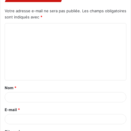
Votre adresse e-mail ne sera pas publiée.
Les champs obligatoires
sont indiqués avec
*
C
o
m
m
e
n
t
Nom
*
a
i
r
E-mail
*
e
*