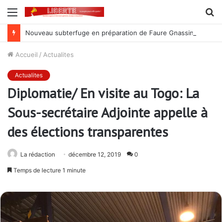
Menu
R
Nouveau subterfuge en préparation de Faure Gnassingbé pour ne jamais partir ; les Togolais disent non et sont vent debout
Accueil
/
Actualites
Actualites
Diplomatie/ En visite au Togo: La
Sous-secrétaire Adjointe appelle à
des élections transparentes
La rédaction
décembre 12, 2019
0
Temps de lecture 1 minute