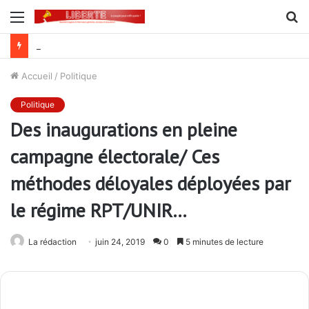
Menu
R
Procès Madjoulba : une farce judiciaire qui cache mal la tradition du crime au sein de l’armée des Gnassingbé
Accueil
/
Politique
Politique
Des inaugurations en pleine
campagne électorale/ Ces
méthodes déloyales déployées par
le régime RPT/UNIR…
La rédaction
juin 24, 2019
0
5 minutes de lecture