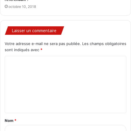
octobre 10, 2018
Laisser un commentaire
Votre adresse e-mail ne sera pas publiée.
Les champs obligatoires
sont indiqués avec
*
C
o
m
m
e
n
t
Nom
*
a
i