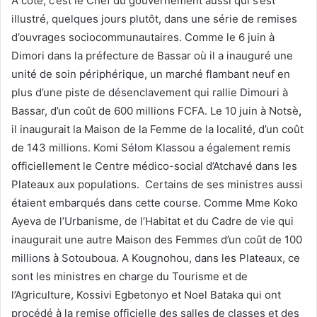
A côté, c’est le Chef du gouvernement aussi qui s’est
illustré, quelques jours plutôt, dans une série de remises
d’ouvrages sociocommunautaires. Comme le 6 juin à
Dimori dans la préfecture de Bassar où il a inauguré une
unité de soin périphérique, un marché flambant neuf en
plus d’une piste de désenclavement qui rallie Dimouri à
Bassar, d’un coût de 600 millions FCFA. Le 10 juin à Notsè
,
il inaugurait la Maison de la Femme de la localité, d’un coût
de 143 millions. Komi Sélom Klassou a également remis
officiellement le Centre médico-social d’Atchavé dans les
Plateaux aux populations.
Certains de ses ministres aussi
étaient embarqués dans cette course. Comme Mme Koko
Ayeva de l’Urbanisme, de l’Habitat et du Cadre de vie qui
inaugurait une autre Maison des Femmes d’un coût de 100
millions à Sotouboua. A Kougnohou, dans les Plateaux, ce
sont les ministres en charge du Tourisme et de
l’Agriculture, Kossivi Egbetonyo et Noel Bataka qui ont
procédé à la remise officielle des salles de classes et des