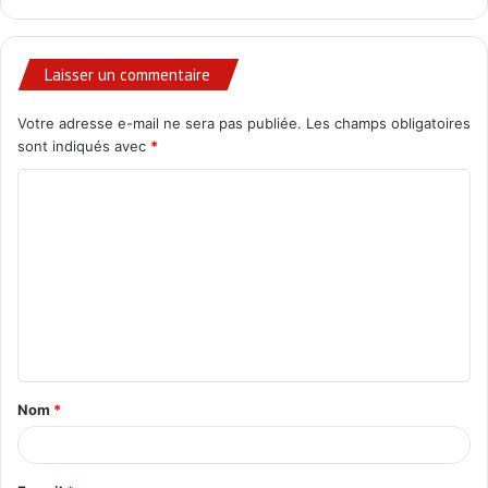
Laisser un commentaire
Votre adresse e-mail ne sera pas publiée.
Les champs obligatoires
sont indiqués avec
*
C
o
m
m
e
n
t
Nom
*
a
i
r