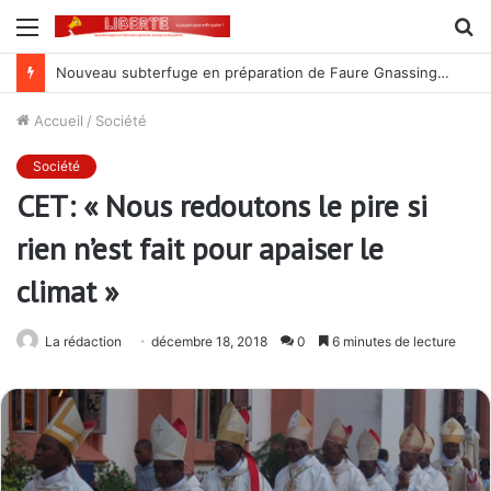
Menu
R
Nouveau subterfuge en préparation de Faure Gnassingbé pour ne jamais partir ; les Togolais disent non et sont vent debout
Accueil
/
Société
Société
CET: « Nous redoutons le pire si
rien n’est fait pour apaiser le
climat »
La rédaction
décembre 18, 2018
0
6 minutes de lecture