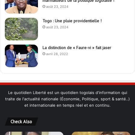
marmailleurs de la politique togolaise !
août 23, 2024
Togo : Une pluie providentielle !
août 23, 2024
La distinction de « Faure-vi » fait jaser
avril 28, 2022
Le quotidien Liberté est un quotidien togolais d'information qui
traite de l'actualité nationale (Économie, Politique, sport & santé..)
et internationale en temps réel et en continu.
Check Also