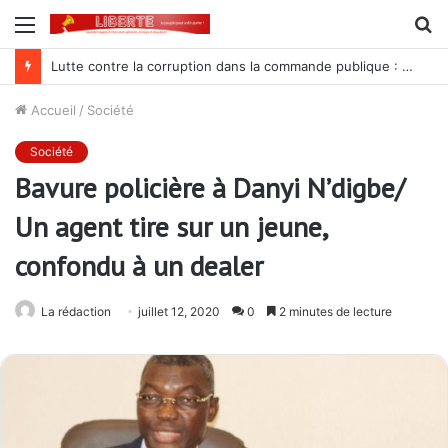
Menu
R
Lutte contre la corruption dans la commande publique : Qu’est-ce qui explique le silence du parquet général sur les dossiers de l’ARCOP?
Accueil
/
Société
Société
Bavure policière à Danyi N’digbe/
Un agent tire sur un jeune,
confondu à un dealer
La rédaction
juillet 12, 2020
0
2 minutes de lecture