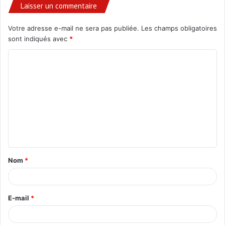
Laisser un commentaire
Votre adresse e-mail ne sera pas publiée.
Les champs obligatoires
sont indiqués avec
*
C
o
m
m
e
n
t
Nom
*
a
i
r
E-mail
*
e
*