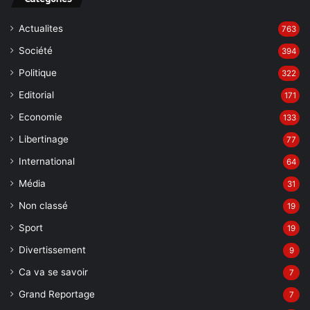
Actualites
763
Société
394
Politique
322
Editorial
171
Economie
133
Libertinage
77
International
64
Média
31
Non classé
19
Sport
19
Divertissement
9
Ca va se savoir
7
Grand Reportage
7