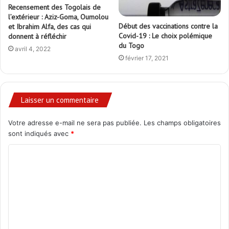
Recensement des Togolais de
l’extérieur : Aziz-Goma, Oumolou
Début des vaccinations contre la
et Ibrahim Alfa, des cas qui
Covid-19 : Le choix polémique
donnent à réfléchir
du Togo
avril 4, 2022
février 17, 2021
Laisser un commentaire
Votre adresse e-mail ne sera pas publiée.
Les champs obligatoires
sont indiqués avec
*
C
o
m
m
e
n