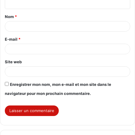
t
Nom
*
a
i
r
E-mail
*
e
*
Site web
Enregistrer mon nom, mon e-mail et mon site dans le
navigateur pour mon prochain commentaire.