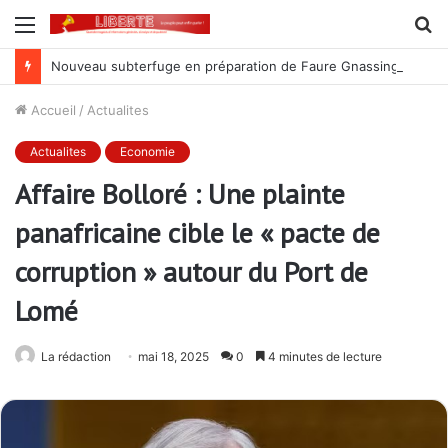
Menu
R
Nouveau subterfuge en préparation de Faure Gnassingbé pour ne jamais partir ; les Togolais disent non et sont vent debout
Accueil
/
Actualites
Actualites
Economie
Affaire Bolloré : Une plainte
panafricaine cible le « pacte de
corruption » autour du Port de
Lomé
La rédaction
mai 18, 2025
0
4 minutes de lecture