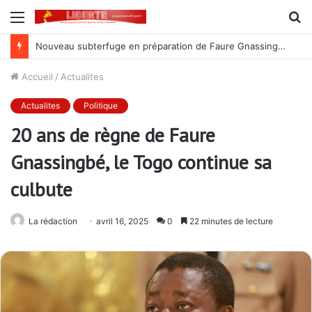
Menu
R
Nouveau subterfuge en préparation de Faure Gnassingbé pour ne jamais partir ; les Togolais disent non et sont vent debout
Accueil
/
Actualites
Actualites
Politique
20 ans de règne de Faure
Gnassingbé, le Togo continue sa
culbute
La rédaction
avril 16, 2025
0
22 minutes de lecture